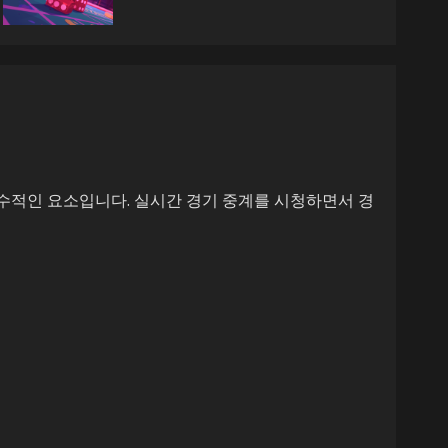
수적인 요소입니다. 실시간 경기 중계를 시청하면서 경