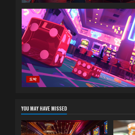
도박
YOU MAY HAVE MISSED