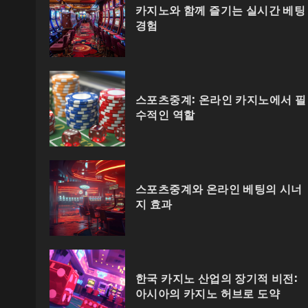
카지노와 함께 즐기는 실시간 베팅
경험
스포츠중계: 온라인 카지노에서 필
수적인 역할
스포츠중계와 온라인 베팅의 시너
지 효과
한국 카지노 산업의 장기적 비전:
아시아의 카지노 허브로 도약