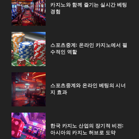
카지노와 함께 즐기는 실시간 베팅
경험
스포츠중계: 온라인 카지노에서 필
수적인 역할
스포츠중계와 온라인 베팅의 시너
지 효과
한국 카지노 산업의 장기적 비전:
아시아의 카지노 허브로 도약