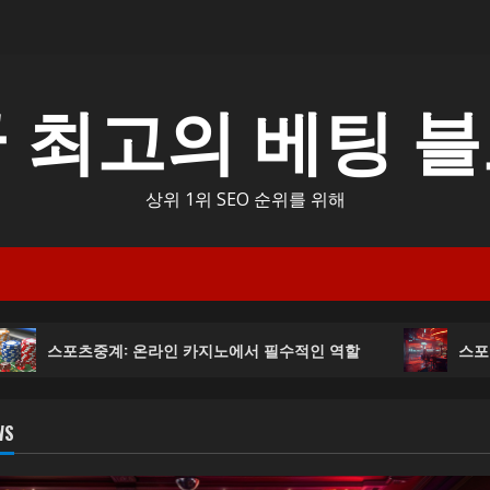
 최고의 베팅 
상위 1위 SEO 순위를 위해
스포츠중계: 온라인 카지노에서 필수적인 역할
스포츠중계
WS