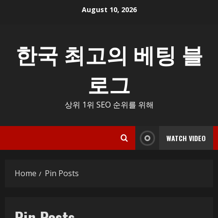
Skip
August 10, 2026
to
content
한국 최고의 베팅 블
로그
상위 1위 SEO 순위를 위해
WATCH VIDEO
Home
Pin Posts
Pin Posts